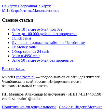
На карту Сбербанка
На карту
МИР
Безработным
Малоизвестные
Свежие статьи
Займ 10 тысяч рублей под 0%
Займ до 100 000 рублей без процентов
1Click займ
Лучшие предложения займов в Челябинске
1x Money займ
Обзор сервиса 24-cash
Займ в 495Credit
Займ 50 тысяч рублей без процентов
Все статьи →
Миссия
chelzaem.ru
— подбор займов онлайн для жителей
Челябинска и всей России. Информация носит
ознакомительный характер.
ИП Маликов Александр Мансурович · ИНН 741114436598 ·
email: startzaim1@mail.ru
Политика конфиденциальности
·
Cookie и Яндекс.Метрика