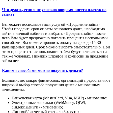
Что делать, если я не успеваю вовремя внести платеж по
займу?
Вы можете воспользоваться услугой «Продление займа».
Чтобы продлить срок оплаты основного долга, необходимо
зайти в личный кабинет и выбрать «Продлить займ», после
чего Вам будет предложено погасить проценты несколькими
способами. Вы можете продлить оплату на срок до 15-30
календарных дней. Срок можно выбрать самостоятельно. При
этом проценты за использование займа будут начисляться на
тех же условиях. Никаких штрафов и комиссий за продление
займа нет.
Какими способами можно получить деньги?
Большинство микро-финансовых организаций предоставляют
широкий выбор способа получения денег с мгновенным
зачислением:
Банковская карта (MasterCard, Visa, МИР) - мгновенно;
Электронные кошельки (WebMoney, QIWI,
Яндекс.Деньги) - мгновенно;
Лицевой/расчетный счет - до 3-х суток;