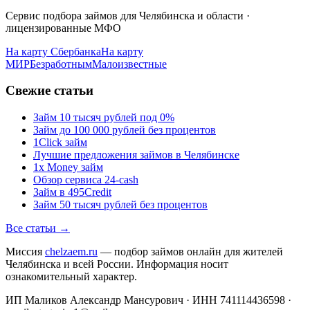
Сервис подбора займов для Челябинска и области ·
лицензированные МФО
На карту Сбербанка
На карту
МИР
Безработным
Малоизвестные
Свежие статьи
Займ 10 тысяч рублей под 0%
Займ до 100 000 рублей без процентов
1Click займ
Лучшие предложения займов в Челябинске
1x Money займ
Обзор сервиса 24-cash
Займ в 495Credit
Займ 50 тысяч рублей без процентов
Все статьи →
Миссия
chelzaem.ru
— подбор займов онлайн для жителей
Челябинска и всей России. Информация носит
ознакомительный характер.
ИП Маликов Александр Мансурович · ИНН 741114436598 ·