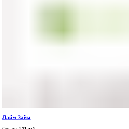
Лайм-Займ
Оценка
4.71
из 5