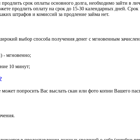
продлить срок оплаты основного долга, необходимо зайти в лич
ете продлить оплату на срок до 15-30 календарных дней. Срок
каких штрафов и комиссий за продление займа нет.
ирокий выбор способа получения денег с мгновенным зачислен
 - мгновенно;
ение 10 минут;
?
е может попросить Вас выслать скан или фото копии Вашего па
ючения.
аключается в предоставлении ложных сведений о себе (ошибки п