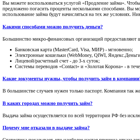
Вы можете воспользоваться услугой «Продление займа». Чтобы 
предложено погасить проценты несколькими способами. Вы мож
использование займа будут начисляться на тех же условиях. Ни
Какими способами можно получить деньги?
Большинство микро-финансовых организаций предоставляют ш
Банковская карта (MasterCard, Visa, МИР) - мгновенно;
Электронные кошельки (WebMoney, QIWI, Яндекс.Деньги)
Лицевой/расчетный счет - до 3-х суток;
Системы переводов «Contact» и «Золотая Корона» - в теч
Какие документы нужны, чтобы получить займ в компании
В большинстве случаев нужен только паспорт. Компания так ж
В каких городах можно получить займ?
Выдача займа осуществляется по всей территории РФ без искл
Почему мне отказали в выдаче займа?
Статистика показывает, что наиболее частая причина отказа з