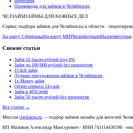
Beepcredit
Промокоды для займов в Челябинске
ЧЕЛЗАЙМ
ЗАЙМЫ ДЛЯ ВАЖНЫХ ДЕЛ
Сервис подбора займов для Челябинска и области · лицензир
На карту Сбербанка
На карту МИР
Безработным
Малоизвестные
Свежие статьи
Займ 10 тысяч рублей под 0%
Займ до 100 000 рублей без процентов
1Click займ
Лучшие предложения займов в Челябинске
1x Money займ
Обзор сервиса 24-cash
Займ в 495Credit
Займ 50 тысяч рублей без процентов
Все статьи →
Миссия
chelzaem.ru
— подбор займов онлайн для жителей Челя
ИП Маликов Александр Мансурович · ИНН 741114436598 · email