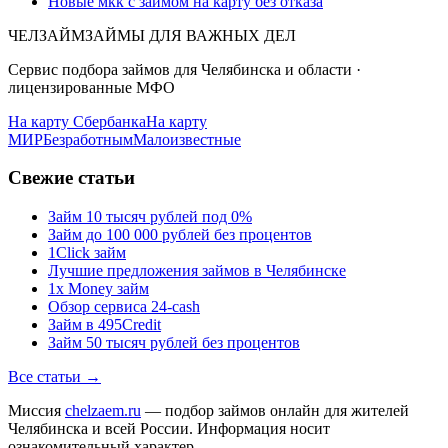
Новые мкк с займом на карту без отказа
ЧЕЛЗАЙМ
ЗАЙМЫ ДЛЯ ВАЖНЫХ ДЕЛ
Сервис подбора займов для Челябинска и области ·
лицензированные МФО
На карту Сбербанка
На карту
МИР
Безработным
Малоизвестные
Свежие статьи
Займ 10 тысяч рублей под 0%
Займ до 100 000 рублей без процентов
1Click займ
Лучшие предложения займов в Челябинске
1x Money займ
Обзор сервиса 24-cash
Займ в 495Credit
Займ 50 тысяч рублей без процентов
Все статьи →
Миссия
chelzaem.ru
— подбор займов онлайн для жителей
Челябинска и всей России. Информация носит
ознакомительный характер.