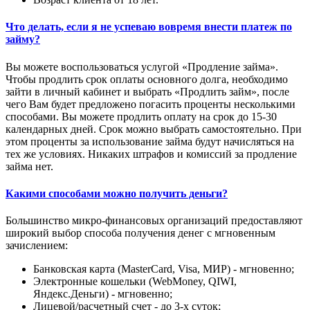
Что делать, если я не успеваю вовремя внести платеж по
займу?
Вы можете воспользоваться услугой «Продление займа».
Чтобы продлить срок оплаты основного долга, необходимо
зайти в личный кабинет и выбрать «Продлить займ», после
чего Вам будет предложено погасить проценты несколькими
способами. Вы можете продлить оплату на срок до 15-30
календарных дней. Срок можно выбрать самостоятельно. При
этом проценты за использование займа будут начисляться на
тех же условиях. Никаких штрафов и комиссий за продление
займа нет.
Какими способами можно получить деньги?
Большинство микро-финансовых организаций предоставляют
широкий выбор способа получения денег с мгновенным
зачислением:
Банковская карта (MasterCard, Visa, МИР) - мгновенно;
Электронные кошельки (WebMoney, QIWI,
Яндекс.Деньги) - мгновенно;
Лицевой/расчетный счет - до 3-х суток;